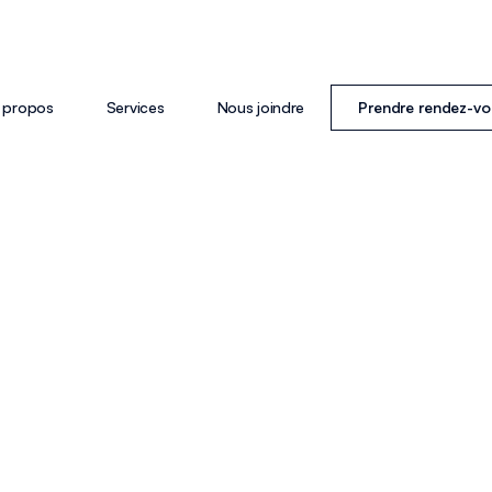
 propos
Services
Nous joindre
Prendre rendez-vo
WS ARTICLE
March 30, 2022
Luna 