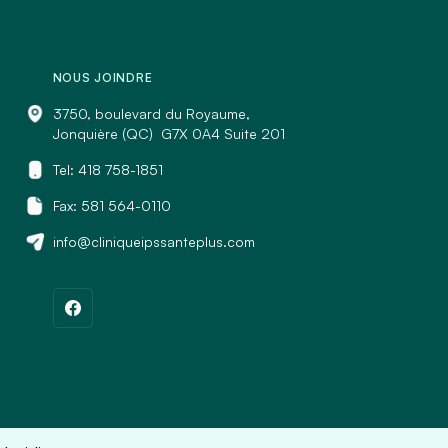
NOUS JOINDRE
3750, boulevard du Royaume,
Jonquière (QC) G7X 0A4 Suite 201
Tel:
418 758-1851
Fax: 581 564-0110
info@cliniqueipssanteplus.com