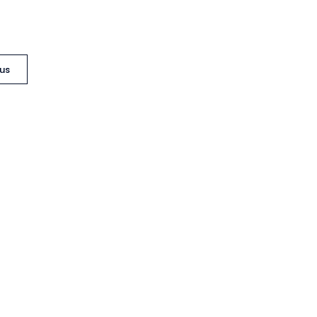
us
Lovegood